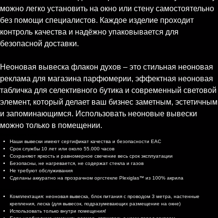
можно легко установить на окно или стену самостоятельно
без помощи специалистов. Каждое изделие проходит
контроль качества и надёжно упаковывается для
безопасной доставки.
Неоновая вывеска флакон духов – это стильная неоновая
реклама для магазина парфюмерии, эффектная неоновая
табличка для селективного бутика и современный световой
элемент, который делает ваш бизнес заметным, эстетичным
и запоминающимся. Использовать неоновые вывески
можно только в помещении.
Характеристики
Наши вывески имеют сертификат качества и безопасности EAC
Срок службы 10 лет или около 55.000 часов
Сохраняют яркость и равномерное свечение весь срок эксплуатации
Безопасны, не нагревается, не содержат стекла и газов
Не требуют обслуживания
Сделаны аккуратно на прозрачном оргстекле Plexiglas™ из 100% акрила
Комплектация и доставка
Комплектация: неоновая вывеска, блок питания с проводом 3 метра, настенные
крепления, леска (для вывесок, подразумевающих размещение на окне)
Использовать только внутри помещения!