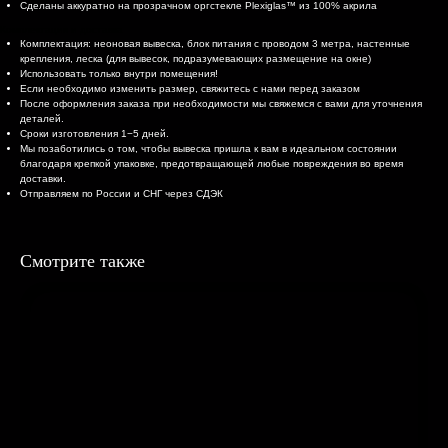
Сделаны аккуратно на прозрачном оргстекле Plexiglas™ из 100% акрила
Комплектация и доставка
Комплектация: неоновая вывеска, блок питания с проводом 3 метра, настенные
крепления, леска (для вывесок, подразумевающих размещение на окне)
Использовать только внутри помещения!
Если необходимо изменить размер, свяжитесь с нами перед заказом
После оформления заказа при необходимости мы свяжемся с вами для уточнения
деталей.
Сроки изготовления 1−5 дней.
Мы позаботились о том, чтобы вывеска пришла к вам в идеальном состоянии
благодаря крепкой упаковке, предотвращающей любые повреждения во время
доставки.
Отправляем по России и СНГ через СДЭК
Смотрите также