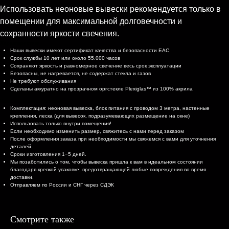
Использовать неоновые вывески рекомендуется только в
помещении для максимальной долговечности и
сохранности яркости свечения.
Характеристики
Наши вывески имеют сертификат качества и безопасности EAC
Срок службы 10 лет или около 55.000 часов
Сохраняют яркость и равномерное свечение весь срок эксплуатации
Безопасны, не нагревается, не содержат стекла и газов
Не требуют обслуживания
Сделаны аккуратно на прозрачном оргстекле Plexiglas™ из 100% акрила
Комплектация и доставка
Комплектация: неоновая вывеска, блок питания с проводом 3 метра, настенные
крепления, леска (для вывесок, подразумевающих размещение на окне)
Использовать только внутри помещения!
Если необходимо изменить размер, свяжитесь с нами перед заказом
После оформления заказа при необходимости мы свяжемся с вами для уточнения
деталей.
Сроки изготовления 1−5 дней.
Мы позаботились о том, чтобы вывеска пришла к вам в идеальном состоянии
благодаря крепкой упаковке, предотвращающей любые повреждения во время
доставки.
Отправляем по России и СНГ через СДЭК
Смотрите также