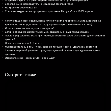
Сохраняют яркость и равномерное свечение весь срок эксплуатации
Безопасны, не нагревается, не содержат стекла и газов
Не требуют обслуживания
Сделаны аккуратно на прозрачном оргстекле Plexiglas™ из 100% акрила
Комплектация и доставка
Комплектация: неоновая вывеска, блок питания с проводом 3 метра, настенные
крепления, леска (для вывесок, подразумевающих размещение на окне)
Использовать только внутри помещения!
Если необходимо изменить размер, свяжитесь с нами перед заказом
После оформления заказа при необходимости мы свяжемся с вами для уточнения
деталей.
Сроки изготовления 1−5 дней.
Мы позаботились о том, чтобы вывеска пришла к вам в идеальном состоянии
благодаря крепкой упаковке, предотвращающей любые повреждения во время
доставки.
Отправляем по России и СНГ через СДЭК
Смотрите также