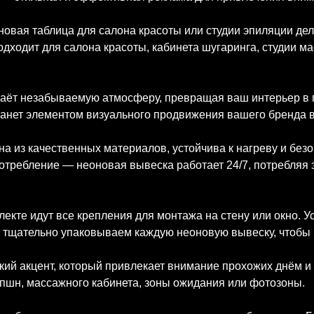
оновая таблица для салона красоты или студии эпиляции д
одит для салона красоты, кабинета шугаринга, студии ма
даёт незабываемую атмосферу, превращая ваш интерьер в 
танет элементом визуального продвижения вашего бренда в
на из качественных материалов, устойчива к нагреву и бе
отребление — неоновая вывеска работает 24/7, потребляя
екте идут все крепления для монтажа на стену или окно. У
 тщательно упаковываем каждую неоновую вывеску, чтобы
кий акцент, который привлекает внимание прохожих днём и
сепшн, массажного кабинета, зоны ожидания или фотозоны.