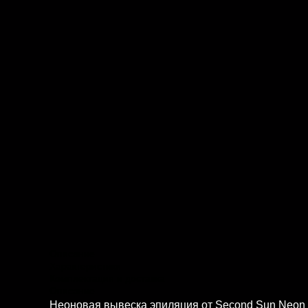
Описание
Характеристики
Комплектация и доставка
Описание
Неоновая вывеска эпиляция от Second Sun Neon 