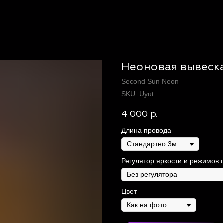
Неоновая вывеска
Second Sun Neon
SKU:
Uyut
4 000
р.
Длина провода
Регулятор яркости и режимов 
Цвет