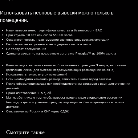
Использовать неоновые вывески можно только в
помещении.
Характеристики
Наши вывески имеют сертификат качества и безопасности EAC
Срок службы 10 лет или около 55.000 часов
Сохраняют яркость и равномерное свечение весь срок эксплуатации
Безопасны, не нагревается, не содержат стекла и газов
Не требуют обслуживания
Сделаны аккуратно на прозрачном оргстекле Plexiglas™ из 100% акрила
Комплектация и доставка
Комплектация: неоновая вывеска, блок питания с проводом 3 метра, настенные
крепления, леска (для вывесок, подразумевающих размещение на окне)
Использовать только внутри помещения!
Если необходимо изменить размер, свяжитесь с нами перед заказом
После оформления заказа при необходимости мы свяжемся с вами для уточнения
деталей.
Сроки изготовления 1−5 дней.
Мы позаботились о том, чтобы вывеска пришла к вам в идеальном состоянии
благодаря крепкой упаковке, предотвращающей любые повреждения во время
доставки.
Отправляем по России и СНГ через СДЭК
Смотрите также