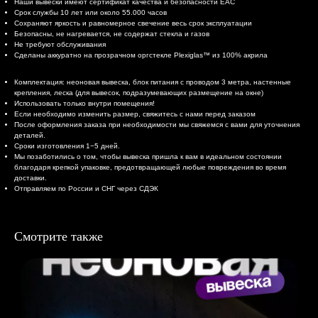
Наши вывески имеют сертификат качества и безопасности EAC
Срок службы 10 лет или около 55.000 часов
Сохраняют яркость и равномерное свечение весь срок эксплуатации
Безопасны, не нагревается, не содержат стекла и газов
Не требуют обслуживания
Сделаны аккуратно на прозрачном оргстекле Plexiglas™ из 100% акрила
Комплектация и доставка
Комплектация: неоновая вывеска, блок питания с проводом 3 метра, настенные
крепления, леска (для вывесок, подразумевающих размещение на окне)
Использовать только внутри помещения!
Если необходимо изменить размер, свяжитесь с нами перед заказом
После оформления заказа при необходимости мы свяжемся с вами для уточнения
деталей.
Сроки изготовления 1−5 дней.
Мы позаботились о том, чтобы вывеска пришла к вам в идеальном состоянии
благодаря крепкой упаковке, предотвращающей любые повреждения во время
доставки.
Отправляем по России и СНГ через СДЭК
Смотрите также