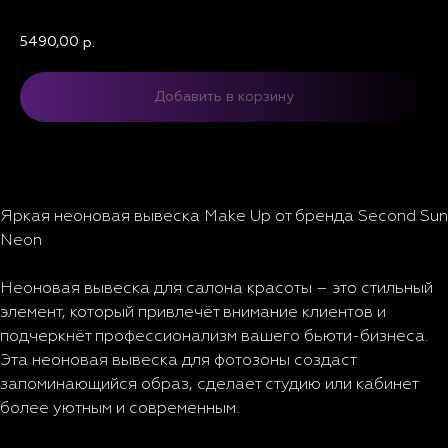
Second Sun Neon
5490,00
р.
Добавить в корзину
Описание
Характеристики
Комплектация и доставка
Описание
Яркая неоновая вывеска Make Up от бренда Second Sun
Neon
Неоновая вывеска для салона красоты – это стильный
элемент, который привлечёт внимание клиентов и
подчеркнёт профессионализм вашего бьюти-бизнеса.
Эта неоновая вывеска для фотозоны создаст
запоминающийся образ, сделает студию или кабинет
более уютным и современным.