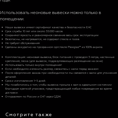
Использовать неоновые вывески можно только в
помещении.
Характеристики
Наши вывески имеют сертификат качества и безопасности EAC
Срок службы 10 лет или около 55.000 часов
Сохраняют яркость и равномерное свечение весь срок эксплуатации
Безопасны, не нагревается, не содержат стекла и газов
Не требуют обслуживания
Сделаны аккуратно на прозрачном оргстекле Plexiglas™ из 100% акрила
Комплектация и доставка
Комплектация: неоновая вывеска, блок питания с проводом 3 метра, настенные
крепления, леска (для вывесок, подразумевающих размещение на окне)
Использовать только внутри помещения!
Если необходимо изменить размер, свяжитесь с нами перед заказом
После оформления заказа при необходимости мы свяжемся с вами для уточнения
деталей.
Сроки изготовления 1−5 дней.
Мы позаботились о том, чтобы вывеска пришла к вам в идеальном состоянии
благодаря крепкой упаковке, предотвращающей любые повреждения во время
доставки.
Отправляем по России и СНГ через СДЭК
Смотрите также