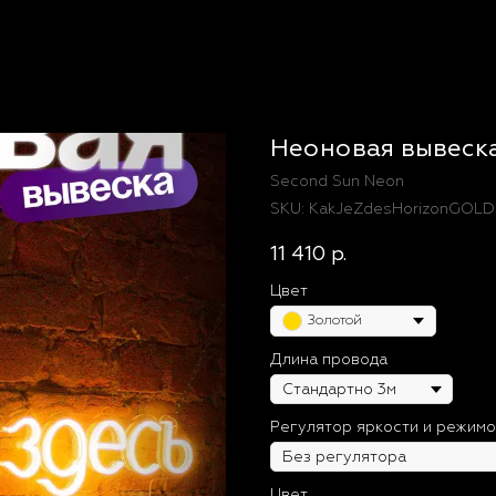
Неоновая вывеск
Second Sun Neon
SKU:
KakJeZdesHorizonGOLD
11 410
р.
Цвет
Золотой
Длина провода
Регулятор яркости и режимо
Цвет