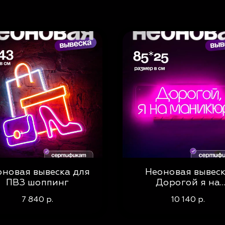
оновая вывеска для
Неоновая вывес
ПВЗ шоппинг
Дорогой я на
маниюкре
7 840
10 140
р.
р.