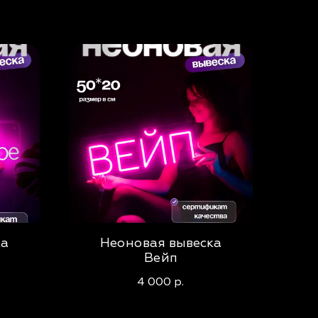
ка
Неоновая вывеска
Вейп
4 000
р.