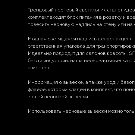
Трендовый неоновый светильник станет иде
комплект входят блок питания в розетку и в
повесить неоновую надпись на стену или на 
Модная светящаяся надпись делает акцент н
ответственная упаковка для транспортировки
Идеально подходит для салонов красоты, SP
бьюти индустрии, наша неоновая вывеска ста
клиентов.
Информация о вывеске, а также уход и безо
флаере, который кладём в комплект, что пом
вашей неоновой вывески.
Использовать неоновые вывески можно толь