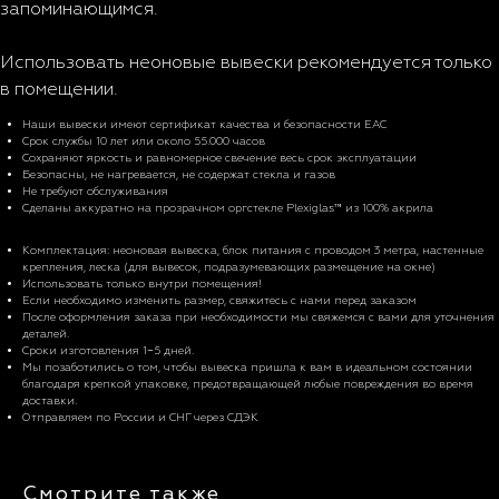
запоминающимся.
Использовать неоновые вывески рекомендуется только
в помещении.
Характеристики
Наши вывески имеют сертификат качества и безопасности EAC
Срок службы 10 лет или около 55.000 часов
Сохраняют яркость и равномерное свечение весь срок эксплуатации
Безопасны, не нагревается, не содержат стекла и газов
Не требуют обслуживания
Сделаны аккуратно на прозрачном оргстекле Plexiglas™ из 100% акрила
Комплектация и доставка
Комплектация: неоновая вывеска, блок питания с проводом 3 метра, настенные
крепления, леска (для вывесок, подразумевающих размещение на окне)
Использовать только внутри помещения!
Если необходимо изменить размер, свяжитесь с нами перед заказом
После оформления заказа при необходимости мы свяжемся с вами для уточнения
деталей.
Сроки изготовления 1−5 дней.
Мы позаботились о том, чтобы вывеска пришла к вам в идеальном состоянии
благодаря крепкой упаковке, предотвращающей любые повреждения во время
доставки.
Отправляем по России и СНГ через СДЭК
Смотрите также