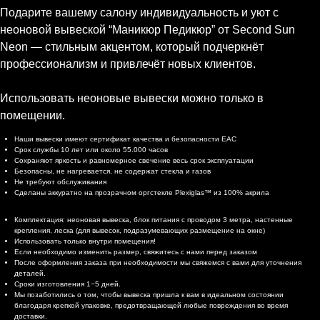
Подарите вашему салону индивидуальность и уют с
неоновой вывеской “Маникюр Педикюр” от Second Sun
Neon — стильным акцентом, который подчеркнёт
профессионализм и привлечёт новых клиентов.
Использовать неоновые вывески можно только в
помещении.
Характеристики
Наши вывески имеют сертификат качества и безопасности EAC
Срок службы 10 лет или около 55.000 часов
Сохраняют яркость и равномерное свечение весь срок эксплуатации
Безопасны, не нагревается, не содержат стекла и газов
Не требуют обслуживания
Сделаны аккуратно на прозрачном оргстекле Plexiglas™ из 100% акрила
Комплектация и доставка
Комплектация: неоновая вывеска, блок питания с проводом 3 метра, настенные
крепления, леска (для вывесок, подразумевающих размещение на окне)
Использовать только внутри помещения!
Если необходимо изменить размер, свяжитесь с нами перед заказом
После оформления заказа при необходимости мы свяжемся с вами для уточнения
деталей.
Сроки изготовления 1−5 дней.
Мы позаботились о том, чтобы вывеска пришла к вам в идеальном состоянии
благодаря крепкой упаковке, предотвращающей любые повреждения во время
доставки.