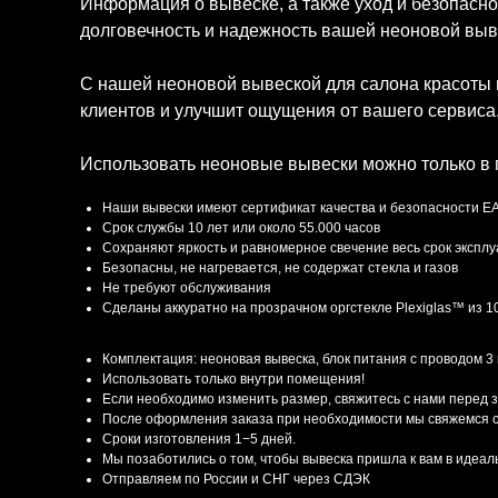
Информация о вывеске, а также уход и безопасно
долговечность и надежность вашей неоновой выв
С нашей неоновой вывеской для салона красоты в
клиентов и улучшит ощущения от вашего сервиса
Использовать неоновые вывески можно только в
Характеристики
Наши вывески имеют сертификат качества и безопасности E
Срок службы 10 лет или около 55.000 часов
Сохраняют яркость и равномерное свечение весь срок экспл
Безопасны, не нагревается, не содержат стекла и газов
Не требуют обслуживания
Сделаны аккуратно на прозрачном оргстекле Plexiglas™ из 
Комплектация и доставка
Комплектация: неоновая вывеска, блок питания с проводом 3
Использовать только внутри помещения!
Если необходимо изменить размер, свяжитесь с нами перед 
После оформления заказа при необходимости мы свяжемся с
Сроки изготовления 1−5 дней.
Мы позаботились о том, чтобы вывеска пришла к вам в идеа
Отправляем по России и СНГ через СДЭК