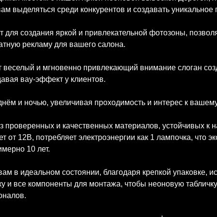
ам выделяться среди конкурентов и создавать уникальное 
 для создания яркой и привлекательной фотозоны, позвол
атную рекламу для вашего салона.
тот веселый и мгновенно привлекающий внимание слоган со
давая вау-эффект у клиентов.
нём и ночью, увеличивая проходимость и интерес к вашему
из проверенных и качественных материалов, устойчивых к 
т от 12В, потребляет электроэнергии как 1 лампочка, что 
имерно 10 лет.
 вам в идеальном состоянии, благодаря крепкой упаковке
тку и все компоненты для монтажа, чтобы неоновую табличк
оналов.