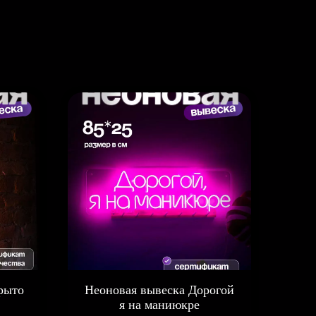
рыто
Неоновая вывеска Дорогой
я на маниюкре