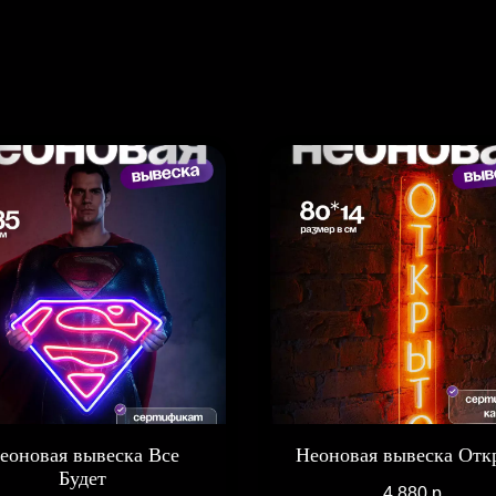
еоновая вывеска Все
Неоновая вывеска Отк
Будет
4 880
р.