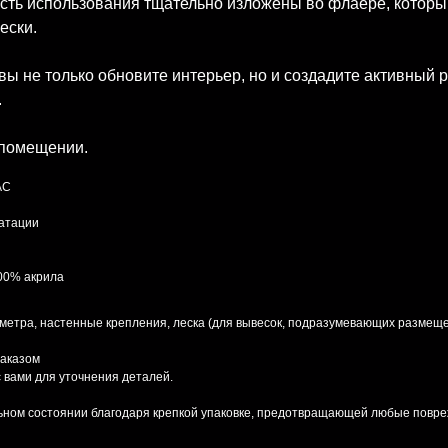
сть использования тщательно изложены во флаере, который
ески.
ы не только обновите интерьер, но и создадите активный 
.
 помещении.
AC
уатации
100% акрила
 метра, настенные крепления, леска (для вывесок, подразумевающих размеще
заказом
 вами для уточнения деталей.
льном состоянии благодаря крепкой упаковке, предотвращающей любые повре