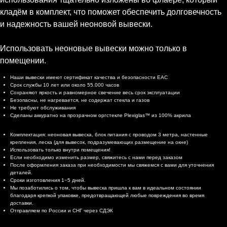
кладём в комплект, что поможет обеспечить долговечность
и надежность вашей неоновой вывески.
Использовать неоновые вывески можно только в
помещении.
Характеристики
Наши вывески имеют сертификат качества и безопасности EAC
Срок службы 10 лет или около 55.000 часов
Сохраняют яркость и равномерное свечение весь срок эксплуатации
Безопасны, не нагревается, не содержат стекла и газов
Не требуют обслуживания
Сделаны аккуратно на прозрачном оргстекле Plexiglas™ из 100% акрила
Комплектация и доставка
Комплектация: неоновая вывеска, блок питания с проводом 3 метра, настенные
крепления, леска (для вывесок, подразумевающих размещение на окне)
Использовать только внутри помещения!
Если необходимо изменить размер, свяжитесь с нами перед заказом
После оформления заказа при необходимости мы свяжемся с вами для уточнения
деталей.
Сроки изготовления 1−5 дней.
Мы позаботились о том, чтобы вывеска пришла к вам в идеальном состоянии
благодаря крепкой упаковке, предотвращающей любые повреждения во время
доставки.
Отправляем по России и СНГ через СДЭК