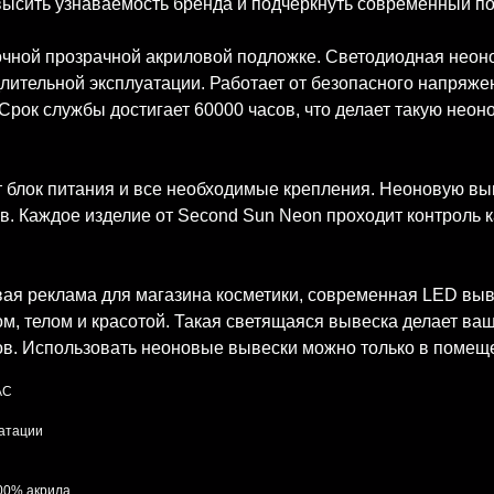
высить узнаваемость бренда и подчеркнуть современный п
очной прозрачной акриловой подложке. Светодиодная неонов
лительной эксплуатации. Работает от безопасного напряжен
Срок службы достигает 60000 часов, что делает такую неон
 блок питания и все необходимые крепления. Неоновую выве
в. Каждое изделие от Second Sun Neon проходит контроль 
вая реклама для магазина косметики, современная LED вы
ом, телом и красотой. Такая светящаяся вывеска делает ва
в. Использовать неоновые вывески можно только в помещ
AC
уатации
100% акрила