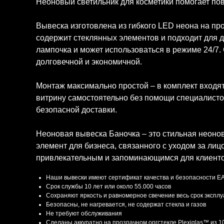
Неоновый светильник для косметики помогает по
Вывеска изготовлена из гибкого LED неона на пр
содержит стеклянных элементов и подходит для д
лампочка и может использоваться в режиме 24/7. 
долговечной и экономичной.
Монтаж максимально простой – в комплект входят
витрину самостоятельно без помощи специалисто
безопасной доставки.
Неоновая вывеска Баночка – это стильная неоно
элемент для бизнеса, связанного с уходом за лиц
привлекательным и запоминающимся для клиенто
Характеристики
Наши вывески имеют сертификат качества и безопасности E
Срок службы 10 лет или около 55.000 часов
Сохраняют яркость и равномерное свечение весь срок экспл
Безопасны, не нагревается, не содержат стекла и газов
Не требуют обслуживания
Сделаны аккуратно на прозрачном оргстекле Plexiglas™ из 