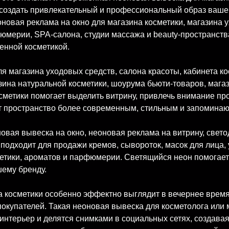
ет создать привлекательный и профессиональный образ ваш
новая реклама на окно для магазина косметики, магазина у
фюмерии, SPA-салона, студии массажа и beauty-пространств
венной косметикой.
 магазина уходовых средств, салона красоты, кабинета кос
ина натуральной косметики, шоурума бьюти-товаров, мага
сметики помогает выделить витрину, привлечь внимание пр
ет пространство более современным, стильным и запомина
овая вывеска на окно, неоновая реклама на витрину, свет
одходит для продажи кремов, сывороток, масок для лица, у
етики, ароматов и парфюмерии. Светящийся неон помогает
шему бренду.
а косметики особенно эффектно выглядит в вечернее время
покупателей. Такая неоновая вывеска для косметолога или
интерьер и делятся снимками в социальных сетях, создава