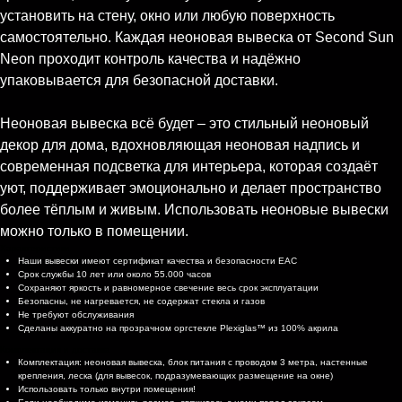
установить на стену, окно или любую поверхность
самостоятельно. Каждая неоновая вывеска от Second Sun
Neon проходит контроль качества и надёжно
упаковывается для безопасной доставки.
Неоновая вывеска всё будет – это стильный неоновый
декор для дома, вдохновляющая неоновая надпись и
современная подсветка для интерьера, которая создаёт
уют, поддерживает эмоционально и делает пространство
более тёплым и живым. Использовать неоновые вывески
можно только в помещении.
Характеристики
Наши вывески имеют сертификат качества и безопасности EAC
Срок службы 10 лет или около 55.000 часов
Сохраняют яркость и равномерное свечение весь срок эксплуатации
Безопасны, не нагревается, не содержат стекла и газов
Не требуют обслуживания
Сделаны аккуратно на прозрачном оргстекле Plexiglas™ из 100% акрила
Комплектация и доставка
Комплектация: неоновая вывеска, блок питания с проводом 3 метра, настенные
крепления, леска (для вывесок, подразумевающих размещение на окне)
Использовать только внутри помещения!