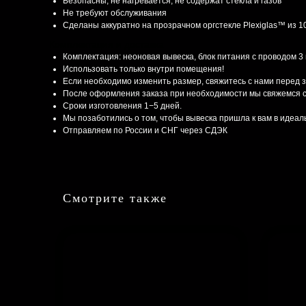
Безопасны, не нагревается, не содержат стекла и газов
Не требуют обслуживания
Сделаны аккуратно на прозрачном оргстекле Plexiglas™ из 
Комплектация и доставка
Комплектация: неоновая вывеска, блок питания с проводом 3
Использовать только внутри помещения!
Если необходимо изменить размер, свяжитесь с нами перед 
После оформления заказа при необходимости мы свяжемся с
Сроки изготовления 1−5 дней.
Мы позаботились о том, чтобы вывеска пришла к вам в идеа
Отправляем по России и СНГ через СДЭК
Смотрите также