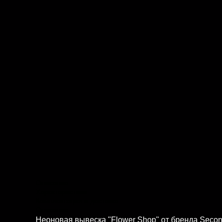
Описание
Характеристики
Комплектация и доставка
Описание
Неоновая вывеска "Flower Shop" от бренда Secon