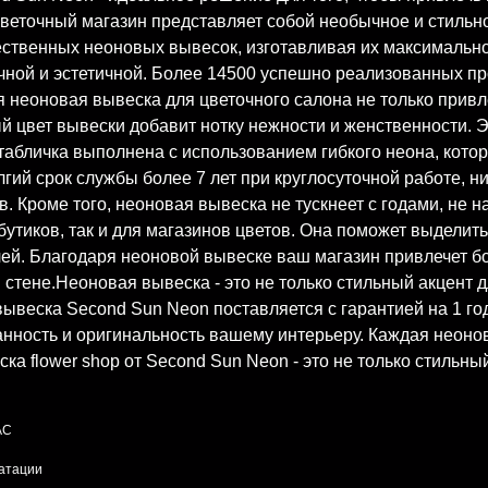
Цветочный магазин представляет собой необычное и стильн
ественных неоновых вывесок, изготавливая их максимально
вечной и эстетичной. Более 14500 успешно реализованных п
неоновая вывеска для цветочного салона не только привле
 цвет вывески добавит нотку нежности и женственности. Э
табличка выполнена с использованием гибкого неона, кот
ий срок службы более 7 лет при круглосуточной работе, низ
в. Кроме того, неоновая вывеска не тускнеет с годами, не 
утиков, так и для магазинов цветов. Она поможет выделить
ей. Благодаря неоновой вывеске ваш магазин привлечет б
 стене.Неоновая вывеска - это не только стильный акцент 
ывеска Second Sun Neon поставляется с гарантией на 1 год
канность и оригинальность вашему интерьеру. Каждая неон
ка flower shop от Second Sun Neon - это не только стильн
AC
уатации