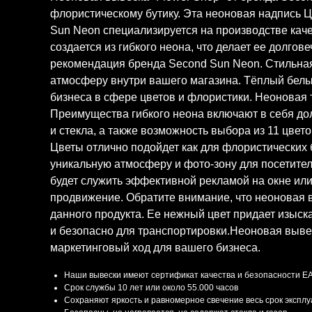
флористическому бутику. Эта неоновая надпись 
Sun Neon специализируется на производстве кач
создается из гибкого неона, что делает ее долго
рекомендация бренда Second Sun Neon. Стильная 
атмосферу внутри вашего магазина. Тёплый белый
бизнеса в сфере цветов и флористики. Неоновая 
Преимущества гибкого неона включают в себя долг
и стекла, а также возможность выбора из 11 цвето
Цветы отлично подойдет как для флористических б
уникальную атмосферу и фото-зону для посетител
будет служить эффективной рекламой на окне или
продвижение. Обратите внимание, что неоновая в
данного продукта. Ее нежный цвет придает изыс
и безопасно для транспортировки.Неоновая вывес
маркетинговый ход для вашего бизнеса.
Характеристики
Наши вывески имеют сертификат качества и безопасности E
Срок службы 10 лет или около 55.000 часов
Сохраняют яркость и равномерное свечение весь срок экспл