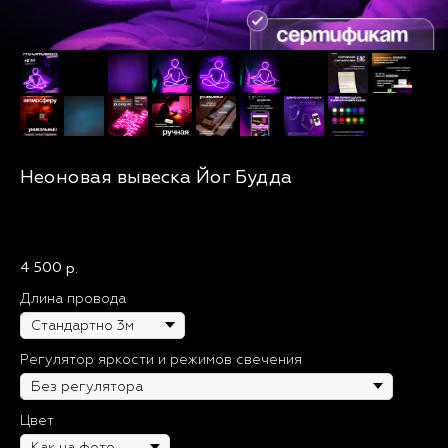
Неоновая вывеска Йог Будда
Second Sun Neon
SKU:
IogPurpleNew
4 500
р.
Длина провода
Регулятор яркости и режимов свечения
Цвет