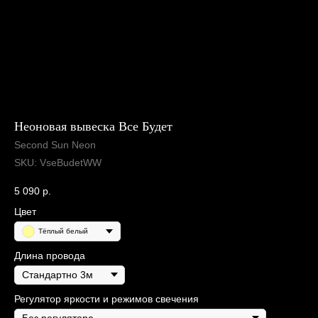
Неоновая вывеска Все Будет
Second Sun Neon
SKU:
VseBudetWW
5 090
р.
Цвет
Тёплый белый
Длина провода
Регулятор яркости и режимов свечения