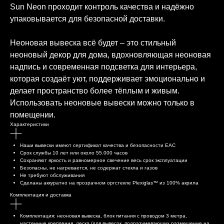
Sun Neon проходит контроль качества и надёжно
упаковывается для безопасной доставки.
Неоновая вывеска всё будет – это стильный
неоновый декор для дома, вдохновляющая неоновая
надпись и современная подсветка для интерьера,
которая создаёт уют, поддерживает эмоционально и
делает пространство более тёплым и живым.
Использовать неоновые вывески можно только в
помещении.
Характеристики
Наши вывески имеют сертификат качества и безопасности EAC
Срок службы 10 лет или около 55.000 часов
Сохраняют яркость и равномерное свечение весь срок эксплуатации
Безопасны, не нагревается, не содержат стекла и газов
Не требуют обслуживания
Сделаны аккуратно на прозрачном оргстекле Plexiglas™ из 100% акрила
Комплектация и доставка
Комплектация: неоновая вывеска, блок питания с проводом 3 метра,
настенные крепления, леска (для вывесок, подразумевающих размещение на