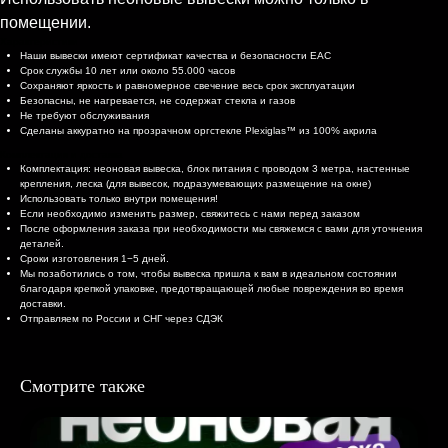
помещении.
Характеристики
Наши вывески имеют сертификат качества и безопасности EAC
Срок службы 10 лет или около 55.000 часов
Сохраняют яркость и равномерное свечение весь срок эксплуатации
Безопасны, не нагревается, не содержат стекла и газов
Не требуют обслуживания
Сделаны аккуратно на прозрачном оргстекле Plexiglas™ из 100% акрила
Комплектация и доставка
Комплектация: неоновая вывеска, блок питания с проводом 3 метра, настенные
крепления, леска (для вывесок, подразумевающих размещение на окне)
Использовать только внутри помещения!
Если необходимо изменить размер, свяжитесь с нами перед заказом
После оформления заказа при необходимости мы свяжемся с вами для уточнения
деталей.
Сроки изготовления 1−5 дней.
Мы позаботились о том, чтобы вывеска пришла к вам в идеальном состоянии
благодаря крепкой упаковке, предотвращающей любые повреждения во время
доставки.
Отправляем по России и СНГ через СДЭК
Смотрите также