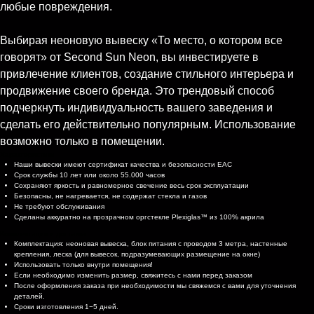
любые повреждения.
Выбирая неоновую вывеску «То место, о котором все
говорят» от Second Sun Neon, вы инвестируете в
привлечение клиентов, создание стильного интерьера и
продвижение своего бренда. Это трендовый способ
подчеркнуть индивидуальность вашего заведения и
сделать его действительно популярным. Использование
возможно только в помещении.
Характеристики
Наши вывески имеют сертификат качества и безопасности EAC
Срок службы 10 лет или около 55.000 часов
Сохраняют яркость и равномерное свечение весь срок эксплуатации
Безопасны, не нагревается, не содержат стекла и газов
Не требуют обслуживания
Сделаны аккуратно на прозрачном оргстекле Plexiglas™ из 100% акрила
Комплектация и доставка
Комплектация: неоновая вывеска, блок питания с проводом 3 метра, настенные
крепления, леска (для вывесок, подразумевающих размещение на окне)
Использовать только внутри помещения!
Если необходимо изменить размер, свяжитесь с нами перед заказом
После оформления заказа при необходимости мы свяжемся с вами для уточнения
деталей.
Сроки изготовления 1−5 дней.