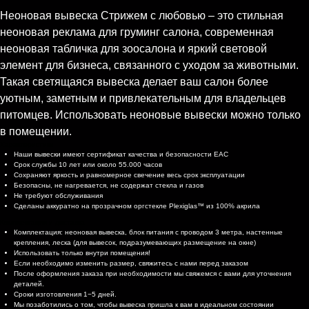
Неоновая вывеска Стрижем с любовью – это стильная
неоновая реклама для груминг салона, современная
неоновая табличка для зоосалона и яркий световой
элемент для бизнеса, связанного с уходом за животными.
Такая светящаяся вывеска делает ваш салон более
уютным, заметным и привлекательным для владельцев
питомцев. Использовать неоновые вывески можно только
в помещении.
Характеристики
Наши вывески имеют сертификат качества и безопасности EAC
Срок службы 10 лет или около 55.000 часов
Сохраняют яркость и равномерное свечение весь срок эксплуатации
Безопасны, не нагревается, не содержат стекла и газов
Не требуют обслуживания
Сделаны аккуратно на прозрачном оргстекле Plexiglas™ из 100% акрила
Комплектация и доставка
Комплектация: неоновая вывеска, блок питания с проводом 3 метра, настенные
крепления, леска (для вывесок, подразумевающих размещение на окне)
Использовать только внутри помещения!
Если необходимо изменить размер, свяжитесь с нами перед заказом
После оформления заказа при необходимости мы свяжемся с вами для уточнения
деталей.
Сроки изготовления 1−5 дней.
Мы позаботились о том, чтобы вывеска пришла к вам в идеальном состоянии