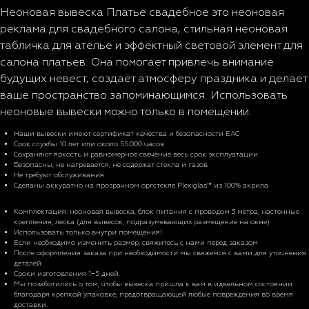
Неоновая вывеска Платье свадебное это неоновая
реклама для свадебного салона, стильная неоновая
табличка для ателье и эффектный световой элемент для
салона платьев. Она помогает привлечь внимание
будущих невест, создаёт атмосферу праздника и делает
ваше пространство запоминающимся. Использовать
неоновые вывески можно только в помещении.
Характеристики
Наши вывески имеют сертификат качества и безопасности EAC
Срок службы 10 лет или около 55.000 часов
Сохраняют яркость и равномерное свечение весь срок эксплуатации
Безопасны, не нагревается, не содержат стекла и газов
Не требуют обслуживания
Сделаны аккуратно на прозрачном оргстекле Plexiglas™ из 100% акрила
Комплектация и доставка
Комплектация: неоновая вывеска, блок питания с проводом 3 метра, настенные
крепления, леска (для вывесок, подразумевающих размещение на окне)
Использовать только внутри помещения!
Если необходимо изменить размер, свяжитесь с нами перед заказом
После оформления заказа при необходимости мы свяжемся с вами для уточнения
деталей.
Сроки изготовления 1−5 дней.
Мы позаботились о том, чтобы вывеска пришла к вам в идеальном состоянии
благодаря крепкой упаковке, предотвращающей любые повреждения во время
доставки.