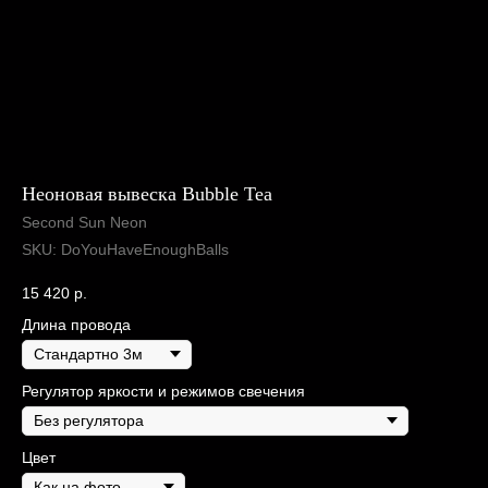
Неоновая вывеска Bubble Tea
Second Sun Neon
SKU:
DoYouHaveEnoughBalls
15 420
р.
Длина провода
Регулятор яркости и режимов свечения
Цвет