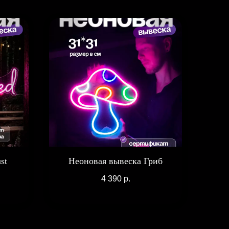
st
Неоновая вывеска Гриб
4 390
р.