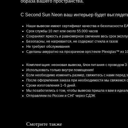
образа вашего пространства.
С Second Sun Neon ваш интерьер будет выглядет
Характеристики
Наши вывески имеют сертификат качества и безопасности E
Срок службы 10 лет или около 55.000 часов
Сохраняют яркость и равномерное свечение весь срок экспл
Безопасны, не нагревается, не содержат стекла и газов
Не требуют обслуживания
Сделаны аккуратно на прозрачном оргстекле Plexiglas™ из 
Комплектация и доставка
Комплектация: неоновая вывеска, блок питания с проводом 3
Использовать только внутри помещения!
Если необходимо изменить размер, свяжитесь с нами перед 
После оформления заказа при необходимости мы свяжемся с
Сроки изготовления 1−5 дней.
Мы позаботились о том, чтобы вывеска пришла к вам в идеа
Отправляем по России и СНГ через СДЭК
Смотрите также