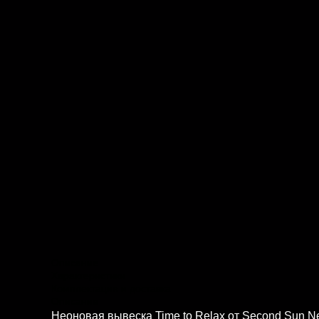
Описание
Характеристики
Комплектация и доставка
Описание
Неоновая вывеска Time to Relax от Second Sun N