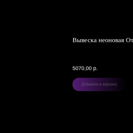
Вывеска неоновая О
Second Sun Neon
SKU:
5070,00
р.
Добавить в корзину