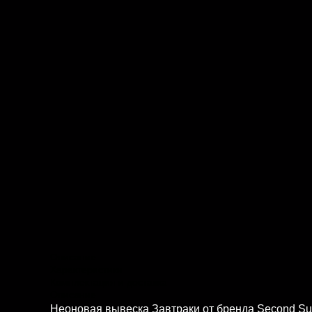
Описание
Характеристики
Комплектация и доставка
Описание
Неоновая вывеска Завтраки от бренда Second Su