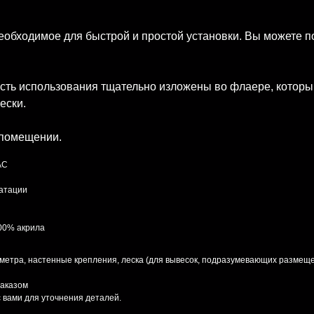
необходимое для быстрой и простой установки. Вы можете п
сть использования тщательно изложены во флаере, который
ески.
 помещении.
AC
уатации
100% акрила
 метра, настенные крепления, леска (для вывесок, подразумевающих размеще
заказом
 вами для уточнения деталей.