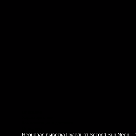
Описание
Характеристики
Комплектация и доставка
Описание
Неоновая вывеска Пудель от Second Sun Neon – э