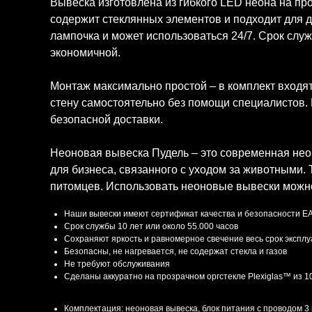
Вывеска изготовлена из гибкого LED неона на пр
содержит стеклянных элементов и подходит для д
лампочка и может использоваться 24/7. Срок служ
экономичной.
Монтаж максимально простой – в комплект входят
стену самостоятельно без помощи специалистов. 
безопасной доставки.
Неоновая вывеска Пудель – это современная неон
для бизнеса, связанного с уходом за животными
питомцев. Использовать неоновые вывески можн
Характеристики
Наши вывески имеют сертификат качества и безопасности E
Срок службы 10 лет или около 55.000 часов
Сохраняют яркость и равномерное свечение весь срок экспл
Безопасны, не нагревается, не содержат стекла и газов
Не требуют обслуживания
Сделаны аккуратно на прозрачном оргстекле Plexiglas™ из 
Комплектация и доставка
Комплектация: неоновая вывеска, блок питания с проводом 3