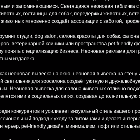
етным и запоминающимся. Светящаяся неоновая табличка с 
 животных, гостиницы для собак, передержки животных, вете
я животных мгновенно создаёт ассоциации с заботой, проф
уминг студии, dog salon, салона красоты для собак, салона
ов, ветеринарной клиники или пространства pet-friendly ф
зу понять специализацию бизнеса. Неоновая реклама для 
етным издалека.
как неоновая вывеска на окно, неоновая вывеска на стену
й светильник для зоосалона создаёт уютную и дружелюбну
ным. Неоновая вывеска для салона животных отлично подх
елятся ими в социальных сетях, создавая дополнительную 
еди конкурентов и усиливает визуальный стиль вашего про
ссиональный подход к уходу за питомцами и делает интер
терьер, pet-friendly дизайн, минимализм, лофт или стильн