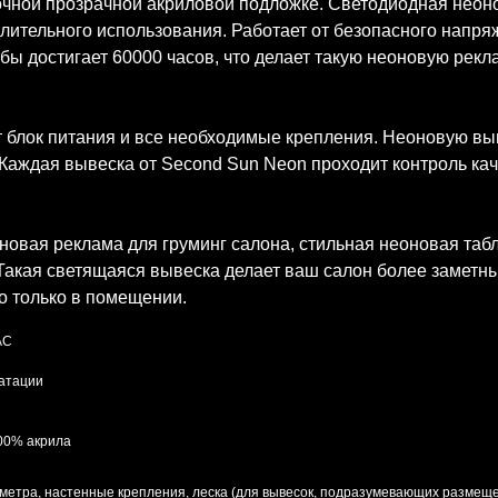
очной прозрачной акриловой подложке. Светодиодная неонов
лительного использования. Работает от безопасного напря
бы достигает 60000 часов, что делает такую неоновую рекл
 блок питания и все необходимые крепления. Неоновую выве
Каждая вывеска от Second Sun Neon проходит контроль ка
овая реклама для груминг салона, стильная неоновая табл
. Такая светящаяся вывеска делает ваш салон более замет
о только в помещении.
AC
уатации
100% акрила
 метра, настенные крепления, леска (для вывесок, подразумевающих размеще